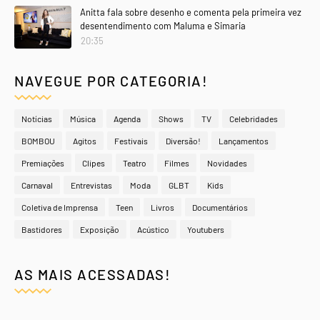
Anitta fala sobre desenho e comenta pela primeira vez
desentendimento com Maluma e Simaria
20:35
NAVEGUE POR CATEGORIA!
Notícias
Música
Agenda
Shows
TV
Celebridades
BOMBOU
Agitos
Festivais
Diversão!
Lançamentos
Premiações
Clipes
Teatro
Filmes
Novidades
Carnaval
Entrevistas
Moda
GLBT
Kids
Coletiva de Imprensa
Teen
Livros
Documentários
Bastidores
Exposição
Acústico
Youtubers
AS MAIS ACESSADAS!