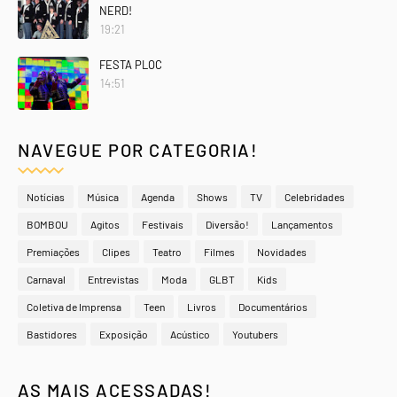
NERD!
19:21
FESTA PLOC
14:51
NAVEGUE POR CATEGORIA!
Notícias
Música
Agenda
Shows
TV
Celebridades
BOMBOU
Agitos
Festivais
Diversão!
Lançamentos
Premiações
Clipes
Teatro
Filmes
Novidades
Carnaval
Entrevistas
Moda
GLBT
Kids
Coletiva de Imprensa
Teen
Livros
Documentários
Bastidores
Exposição
Acústico
Youtubers
AS MAIS ACESSADAS!