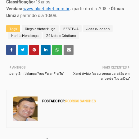
Classificação:
16 anos
Vendas:
www.blueticket.com.br
a partir do dia 7/08 e
Óticas
Diniz
a partir
do dia 10/08.
Tags
Diego e Victor Hugo
FESTEJA
Jads e Jadson
Marília Mendonça
Zé Neto e Cristiano
ANTIGOS
MAIS RECENTES
Jerry Smith lança “Vou Falar Pra Tu”
Xand Avião faz surpresa para fãs em
clipe de “Nota Dez”
POSTADO POR
RODRIGO SANCHES