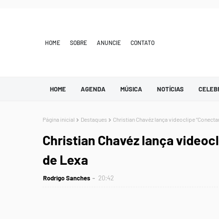
HOME
SOBRE
ANUNCIE
CONTATO
HOME
AGENDA
MÚSICA
NOTÍCIAS
CELEB
Página inicial
Destaques
Christian Chavéz lança videoclipe “Conecta
Christian Chavéz lança videoc
de Lexa
Rodrigo Sanches
20:42