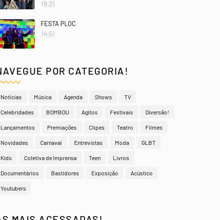
19:21
FESTA PLOC
14:51
NAVEGUE POR CATEGORIA!
Notícias
Música
Agenda
Shows
TV
Celebridades
BOMBOU
Agitos
Festivais
Diversão!
Lançamentos
Premiações
Clipes
Teatro
Filmes
Novidades
Carnaval
Entrevistas
Moda
GLBT
Kids
Coletiva de Imprensa
Teen
Livros
Documentários
Bastidores
Exposição
Acústico
Youtubers
AS MAIS ACESSADAS!