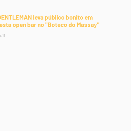
GENTLEMAN leva público bonito em
festa open bar no "Boteco do Massay"
5:11