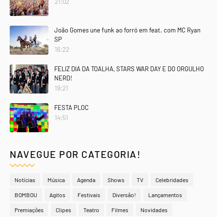
21:02
João Gomes une funk ao forró em feat. com MC Ryan
SP
16:22
FELIZ DIA DA TOALHA, STARS WAR DAY E DO ORGULHO
NERD!
19:21
FESTA PLOC
14:51
NAVEGUE POR CATEGORIA!
Notícias
Música
Agenda
Shows
TV
Celebridades
BOMBOU
Agitos
Festivais
Diversão!
Lançamentos
Premiações
Clipes
Teatro
Filmes
Novidades