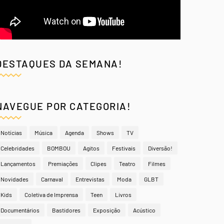
DESTAQUES DA SEMANA!
NAVEGUE POR CATEGORIA!
Notícias
Música
Agenda
Shows
TV
Celebridades
BOMBOU
Agitos
Festivais
Diversão!
Lançamentos
Premiações
Clipes
Teatro
Filmes
Novidades
Carnaval
Entrevistas
Moda
GLBT
Kids
Coletiva de Imprensa
Teen
Livros
Documentários
Bastidores
Exposição
Acústico