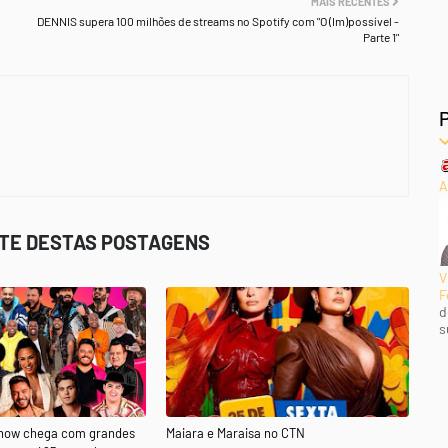
MAIS RECENTES
DENNIS supera 100 milhões de streams no Spotify com "O (Im)possível -
Parte 1"
A
STE DESTAS POSTAGENS
V
F
d
s
Show chega com grandes
Maiara e Maraisa no CTN