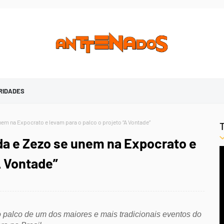
RIDADES
nem na Expocrato e levam para o palco o projeto “A Vontade”
ada e Zezo se unem na Expocrato e
A Vontade”
o palco de
um dos maiores e mais tradicionais eventos do