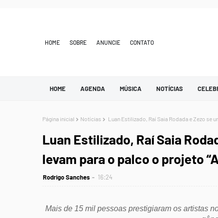
HOME
SOBRE
ANUNCIE
CONTATO
HOME
AGENDA
MÚSICA
NOTÍCIAS
CELEB
Página inicial
Notícias
Luan Estilizado, Raí Saia Rodada e Zezo se u
Luan Estilizado, Raí Saia Rod
levam para o palco o projeto “
Rodrigo Sanches
16:24
Mais de 15 mil pessoas prestigiaram os artistas n