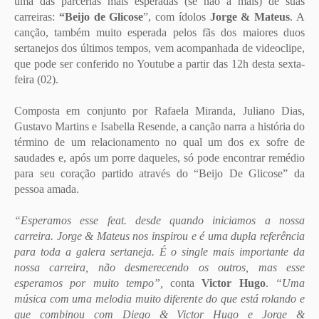
uma das parcerias mais esperadas (se não a mais) de suas
carreiras:
“Beijo de Glicose
”, com ídolos
Jorge & Mateus
. A
canção, também muito esperada pelos fãs dos maiores duos
sertanejos dos últimos tempos, vem acompanhada de videoclipe,
que pode ser conferido no Youtube a partir das 12h desta sexta-
feira (02).
Composta em conjunto por Rafaela Miranda, Juliano Dias,
Gustavo Martins e Isabella Resende, a canção narra a história do
término de um relacionamento no qual um dos ex sofre de
saudades e, após um porre daqueles, só pode encontrar remédio
para seu coração partido através do “Beijo De Glicose” da
pessoa amada.
“Esperamos esse feat. desde quando iniciamos a nossa
carreira. Jorge & Mateus nos inspirou e é uma dupla referência
para toda a galera sertaneja. É o single mais importante da
nossa carreira, não desmerecendo os outros, mas esse
esperamos por muito tempo”,
conta
Victor Hugo
.
“Uma
música com uma melodia muito diferente do que está rolando e
que combinou com Diego & Victor Hugo e Jorge &