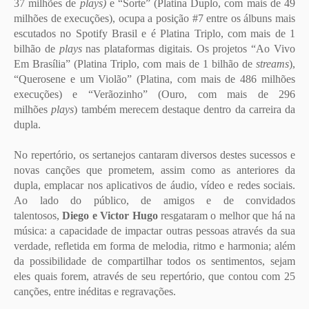
37 milhões de
plays)
e “Sorte” (Platina Duplo, com mais de 49
milhões de execuções), ocupa a posição #7 entre os álbuns mais
escutados no Spotify Brasil e é Platina Triplo, com mais de 1
bilhão de
plays
nas plataformas digitais. Os projetos “Ao Vivo
Em Brasília” (Platina Triplo, com mais de 1 bilhão de
streams
),
“Querosene e um Violão” (Platina, com mais de 486 milhões
execuções) e “Verãozinho” (Ouro, com mais de 296
milhões
plays
) também merecem destaque dentro da carreira da
dupla.
No repertório, os sertanejos cantaram diversos destes sucessos e
novas canções que prometem, assim como as anteriores da
dupla, emplacar nos aplicativos de áudio, vídeo e redes sociais.
Ao lado do público, de amigos e de convidados
talentosos,
Diego e Victor Hugo
resgataram o melhor que há na
música: a capacidade de impactar outras pessoas através da sua
verdade, refletida em forma de melodia, ritmo e harmonia; além
da possibilidade de compartilhar todos os sentimentos, sejam
eles quais forem, através de seu repertório, que contou com 25
canções, entre inéditas e regravações.