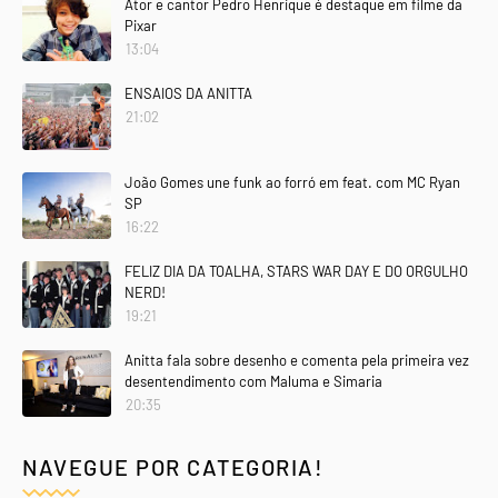
Ator e cantor Pedro Henrique é destaque em filme da
Pixar
13:04
ENSAIOS DA ANITTA
21:02
João Gomes une funk ao forró em feat. com MC Ryan
SP
16:22
FELIZ DIA DA TOALHA, STARS WAR DAY E DO ORGULHO
NERD!
19:21
Anitta fala sobre desenho e comenta pela primeira vez
desentendimento com Maluma e Simaria
20:35
NAVEGUE POR CATEGORIA!