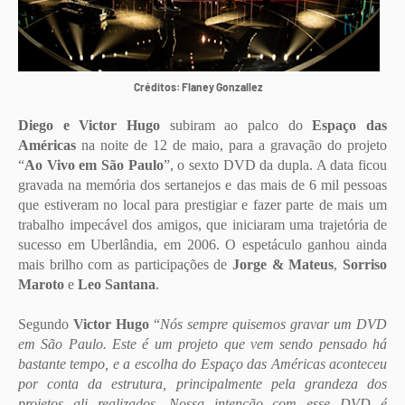
Créditos: Flaney Gonzallez
Diego e Victor Hugo
subiram ao palco do
Espaço das
Américas
na noite de 12 de maio, para a gravação do projeto
“
Ao Vivo em São Paulo
”, o sexto DVD da dupla. A data ficou
gravada na memória dos sertanejos e das mais de 6 mil pessoas
que estiveram no local para prestigiar e fazer parte de mais um
trabalho impecável dos amigos, que iniciaram uma trajetória de
sucesso em Uberlândia, em 2006. O espetáculo ganhou ainda
mais brilho com as participações de
Jorge & Mateus
,
Sorriso
Maroto
e
Leo Santana
.
Segundo
Victor Hugo
“
Nós sempre quisemos gravar um DVD
em São Paulo. Este é um projeto que vem sendo pensado há
bastante tempo, e a escolha do Espaço das Américas aconteceu
por conta da estrutura, principalmente pela grandeza dos
projetos ali realizados. Nossa intenção com esse DVD é