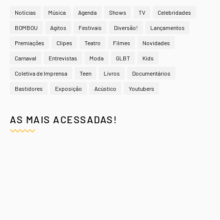
Notícias
Música
Agenda
Shows
TV
Celebridades
BOMBOU
Agitos
Festivais
Diversão!
Lançamentos
Premiações
Clipes
Teatro
Filmes
Novidades
Carnaval
Entrevistas
Moda
GLBT
Kids
Coletiva de Imprensa
Teen
Livros
Documentários
Bastidores
Exposição
Acústico
Youtubers
AS MAIS ACESSADAS!