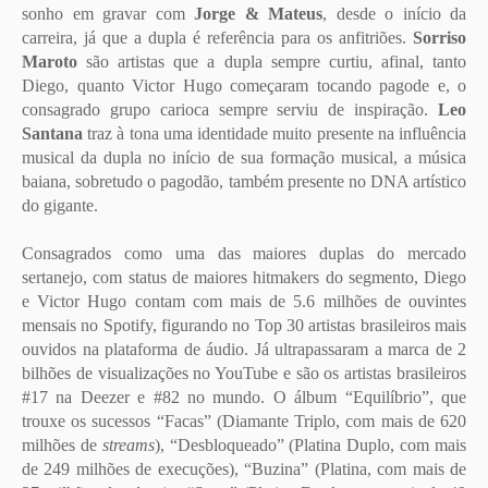
sonho em gravar com
Jorge & Mateus
, desde o início da
carreira, já que a dupla é referência para os anfitriões.
Sorriso
Maroto
são artistas que a dupla sempre curtiu, afinal, tanto
Diego, quanto Victor Hugo começaram tocando pagode e, o
consagrado grupo carioca sempre serviu de inspiração.
Leo
Santana
traz à tona uma identidade muito presente na influência
musical da dupla no início de sua formação musical, a música
baiana, sobretudo o pagodão, também presente no DNA artístico
do gigante.
Consagrados como uma das maiores duplas do mercado
sertanejo, com status de maiores hitmakers do segmento, Diego
e Victor Hugo contam com mais de 5.6 milhões de ouvintes
mensais no Spotify, figurando no Top 30 artistas brasileiros mais
ouvidos na plataforma de áudio. Já ultrapassaram a marca de 2
bilhões de visualizações no YouTube e são os artistas brasileiros
#17 na Deezer e #82 no mundo. O álbum “Equilíbrio”, que
trouxe os sucessos “Facas” (Diamante Triplo, com mais de 620
milhões de
streams
), “Desbloqueado” (Platina Duplo, com mais
de 249 milhões de execuções), “Buzina” (Platina, com mais de