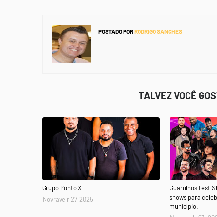
POSTADO POR
RODRIGO SANCHES
TALVEZ VOCÊ GO
Grupo Ponto X
Guarulhos Fest 
shows para celeb
Novravelr 27, 2025
município.