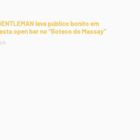
GENTLEMAN leva público bonito em
festa open bar no "Boteco do Massay"
5:11