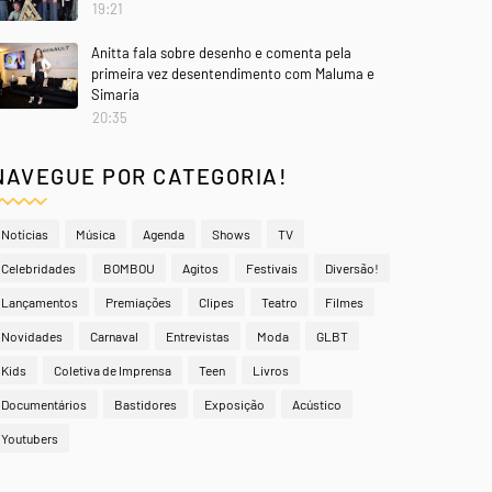
19:21
Anitta fala sobre desenho e comenta pela
primeira vez desentendimento com Maluma e
Simaria
20:35
NAVEGUE POR CATEGORIA!
Notícias
Música
Agenda
Shows
TV
Celebridades
BOMBOU
Agitos
Festivais
Diversão!
Lançamentos
Premiações
Clipes
Teatro
Filmes
Novidades
Carnaval
Entrevistas
Moda
GLBT
Kids
Coletiva de Imprensa
Teen
Livros
Documentários
Bastidores
Exposição
Acústico
Youtubers