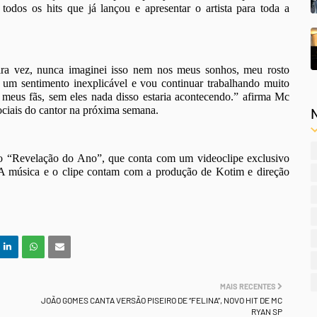
odos os hits que já lançou e apresentar o artista para toda a
eira vez, nunca imaginei isso nem nos meus sonhos, meu rosto
, um sentimento inexplicável e vou continuar trabalhando muito
 meus fãs, sem eles nada disso estaria acontecendo.” afirma Mc
sociais do cantor na próxima semana.
nção “Revelação do Ano”, que conta com um videoclipe exclusivo
A música e o clipe contam com a produção de Kotim e direção
MAIS RECENTES
JOÃO GOMES CANTA VERSÃO PISEIRO DE “FELINA”, NOVO HIT DE MC
RYAN SP