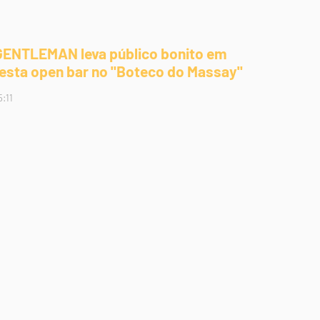
GENTLEMAN leva público bonito em
festa open bar no "Boteco do Massay"
5:11