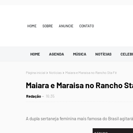
HOME
SOBRE
ANUNCIE
CONTATO
HOME
AGENDA
MÚSICA
NOTÍCIAS
CELEB
Página inicial
Notícias
Maiara e Maraisa no Rancho Sta Fé
Maiara e Maraisa no Rancho St
Redação
16:35
A dupla sertaneja feminina mais famosa do Brasil agita