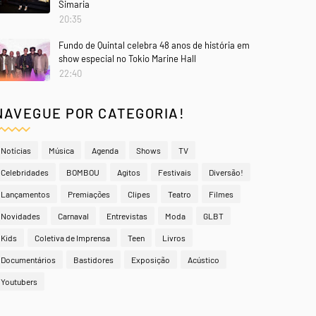
Simaria
20:35
Fundo de Quintal celebra 48 anos de história em
show especial no Tokio Marine Hall
22:40
NAVEGUE POR CATEGORIA!
Notícias
Música
Agenda
Shows
TV
Celebridades
BOMBOU
Agitos
Festivais
Diversão!
Lançamentos
Premiações
Clipes
Teatro
Filmes
Novidades
Carnaval
Entrevistas
Moda
GLBT
Kids
Coletiva de Imprensa
Teen
Livros
Documentários
Bastidores
Exposição
Acústico
Youtubers