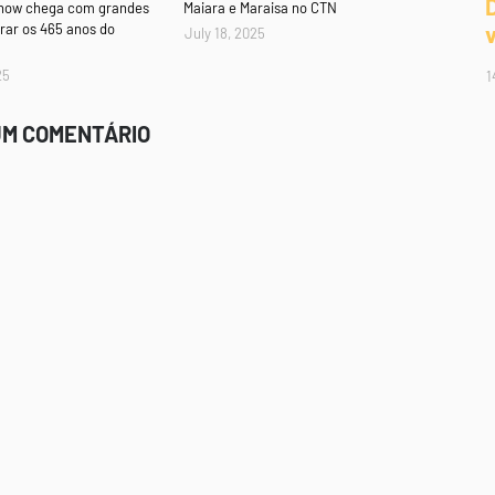
Show chega com grandes
Maiara e Maraisa no CTN
rar os 465 anos do
July 18, 2025
25
1
UM COMENTÁRIO