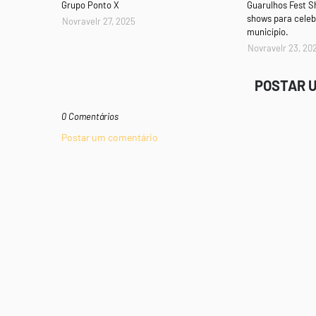
Grupo Ponto X
Guarulhos Fest 
shows para celeb
Novravelr 27, 2025
município.
Novravelr 23, 20
POSTAR 
0 Comentários
Postar um comentário