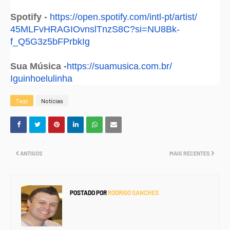
Spotify -
https://open.spotify.com/
intl-pt/artist/
45MLFvHRAGIOvnslTnzS8C?si=
NU8Bk-
f_Q5G3z5bFPrbkIg
Sua Música -
https://suamusica.com.br/
Iguinhoelulinha
Tags
Notícias
ANTIGOS
MAIS RECENTES
POSTADO POR
RODRIGO SANCHES