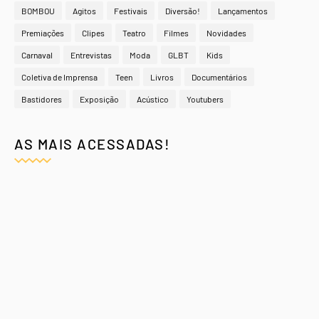
BOMBOU
Agitos
Festivais
Diversão!
Lançamentos
Premiações
Clipes
Teatro
Filmes
Novidades
Carnaval
Entrevistas
Moda
GLBT
Kids
Coletiva de Imprensa
Teen
Livros
Documentários
Bastidores
Exposição
Acústico
Youtubers
AS MAIS ACESSADAS!