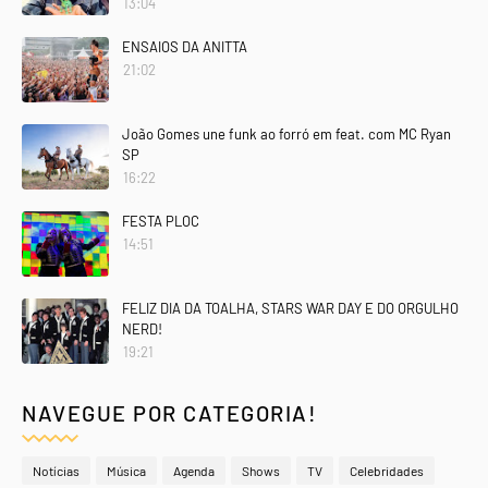
13:04
ENSAIOS DA ANITTA
21:02
João Gomes une funk ao forró em feat. com MC Ryan
SP
16:22
FESTA PLOC
14:51
FELIZ DIA DA TOALHA, STARS WAR DAY E DO ORGULHO
NERD!
19:21
NAVEGUE POR CATEGORIA!
Notícias
Música
Agenda
Shows
TV
Celebridades