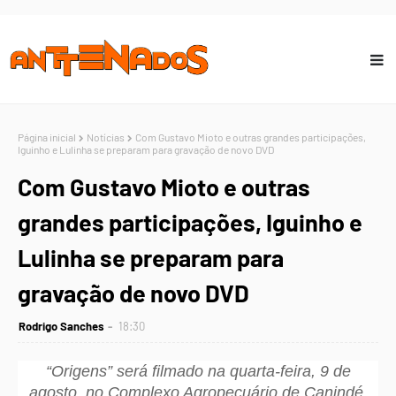
Página inicial
Notícias
Com Gustavo Mioto e outras grandes participações,
Iguinho e Lulinha se preparam para gravação de novo DVD
Com Gustavo Mioto e outras
grandes participações, Iguinho e
Lulinha se preparam para
gravação de novo DVD
Rodrigo Sanches
18:30
“Origens”
será filmado na quarta-feira, 9 de
agosto, no Complexo Agropecuário de Canindé,