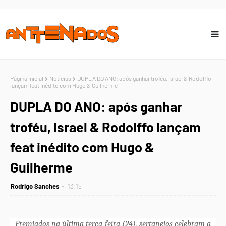
Página inicial
Notícias
DUPLA DO ANO: após ganhar troféu, Israel & Rodolffo
lançam feat inédito com Hugo & Guilherme
DUPLA DO ANO: após ganhar
troféu, Israel & Rodolffo lançam
feat inédito com Hugo &
Guilherme
Rodrigo Sanches
13:15
Premiados na última terça-feira (24), sertanejos celebram a