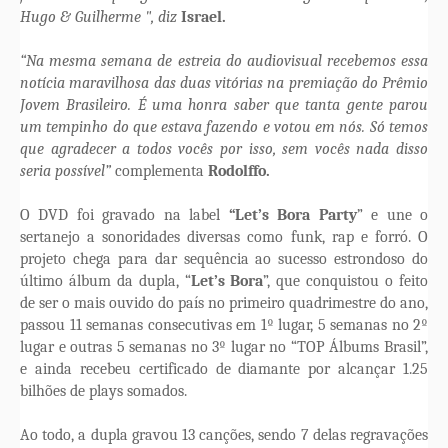
Hugo & Guilherme ", diz
Israel.
“Na mesma semana de estreia do audiovisual recebemos essa
notícia maravilhosa das duas vitórias na premiação do Prêmio
Jovem Brasileiro. É uma honra saber que tanta gente parou
um tempinho do que estava fazendo e votou em nós. Só temos
que agradecer a todos vocês por isso, sem vocês nada disso
seria possível”
complementa
Rodolffo
.
O DVD foi gravado na label
“Let’s Bora Party
” e une o
sertanejo a sonoridades diversas como funk, rap e forró. O
projeto chega para dar sequência ao sucesso estrondoso do
último álbum da dupla, “
Let’s Bora
”, que conquistou o feito
de ser o mais ouvido do país no primeiro quadrimestre do ano,
passou 11 semanas consecutivas em 1º lugar, 5 semanas no 2º
lugar e outras 5 semanas no 3º lugar no “TOP Álbums Brasil”,
e ainda recebeu certificado de diamante por alcançar 1.25
bilhões de plays somados.
Ao todo, a dupla gravou 13 canções, sendo 7 delas regravações