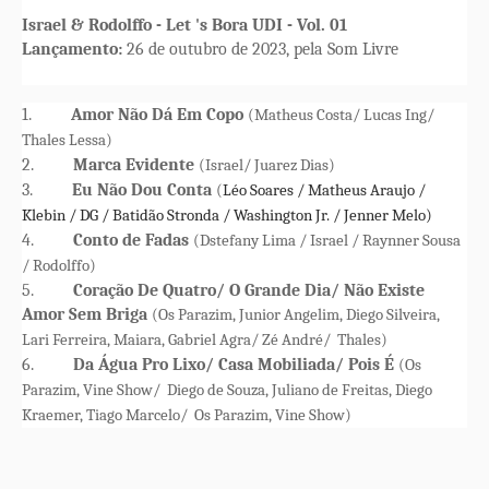
Israel & Rodolffo - Let 's Bora UDI - Vol. 01
Lançamento:
26 de outubro de 2023, pela Som Livre
1.
Amor Não Dá Em Copo
(Matheus Costa/ Lucas Ing/
Thales Lessa)
2.
Marca Evidente
(Israel/ Juarez Dias)
3.
Eu Não Dou Conta
(
Léo Soares / Matheus Araujo /
Klebin / DG / Batidão Stronda / Washington Jr. / Jenner Melo)
4.
Conto de Fadas
(Dstefany Lima / Israel / Raynner Sousa
/ Rodolffo)
5.
Coração De Quatro/ O Grande Dia/ Não Existe
Amor Sem Briga
(Os Parazim, Junior Angelim, Diego Silveira,
Lari Ferreira, Maiara, Gabriel Agra/ Zé André/ Thales)
6.
Da Água Pro Lixo/ Casa Mobiliada/ Pois É
(Os
Parazim, Vine Show/ Diego de Souza, Juliano de Freitas, Diego
Kraemer, Tiago Marcelo/ Os Parazim, Vine Show)