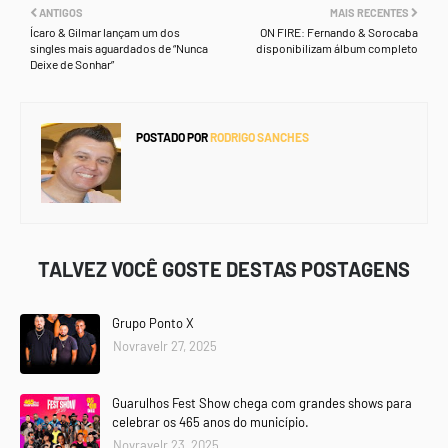
ANTIGOS
MAIS RECENTES
Ícaro & Gilmar lançam um dos
ON FIRE: Fernando & Sorocaba
singles mais aguardados de “Nunca
disponibilizam álbum completo
Deixe de Sonhar”
POSTADO POR
RODRIGO SANCHES
TALVEZ VOCÊ GOSTE DESTAS POSTAGENS
Grupo Ponto X
Novravelr 27, 2025
Guarulhos Fest Show chega com grandes shows para
celebrar os 465 anos do município.
Novravelr 23, 2025