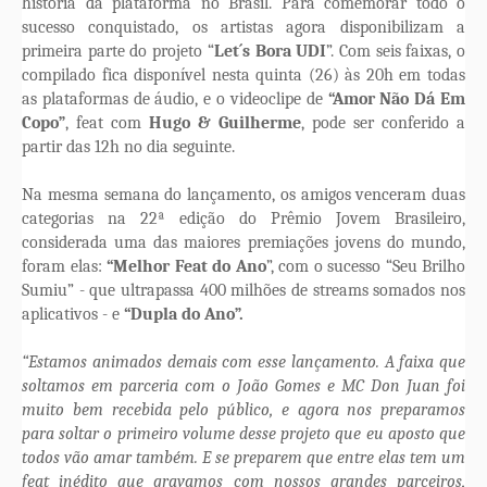
história da plataforma no Brasil. Para comemorar todo o
sucesso conquistado, os artistas agora disponibilizam a
primeira parte do projeto “
Let´s Bora UDI
”. Com seis faixas, o
compilado fica disponível nesta quinta (26) às 20h em todas
as plataformas de áudio, e o videoclipe de
“Amor Não Dá Em
Copo”
, feat com
Hugo & Guilherme
, pode ser conferido a
partir das 12h no dia seguinte.
Na mesma semana do lançamento, os amigos venceram duas
categorias na 22ª edição do Prêmio Jovem Brasileiro,
considerada uma das maiores premiações jovens do mundo,
foram elas:
“Melhor Feat do Ano
”, com o sucesso “Seu Brilho
Sumiu” - que ultrapassa 400 milhões de streams somados nos
aplicativos - e
“Dupla do Ano”.
“Estamos animados demais com esse lançamento. A faixa que
soltamos em parceria com o João Gomes e MC Don Juan foi
muito bem recebida pelo público, e agora nos preparamos
para soltar o primeiro volume desse projeto que eu aposto que
todos vão amar também. E se preparem que entre elas tem um
feat inédito que gravamos com nossos grandes parceiros,