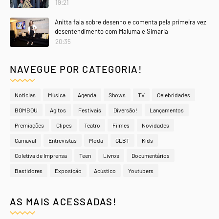
19:21
Anitta fala sobre desenho e comenta pela primeira vez
desentendimento com Maluma e Simaria
20:35
NAVEGUE POR CATEGORIA!
Notícias
Música
Agenda
Shows
TV
Celebridades
BOMBOU
Agitos
Festivais
Diversão!
Lançamentos
Premiações
Clipes
Teatro
Filmes
Novidades
Carnaval
Entrevistas
Moda
GLBT
Kids
Coletiva de Imprensa
Teen
Livros
Documentários
Bastidores
Exposição
Acústico
Youtubers
AS MAIS ACESSADAS!