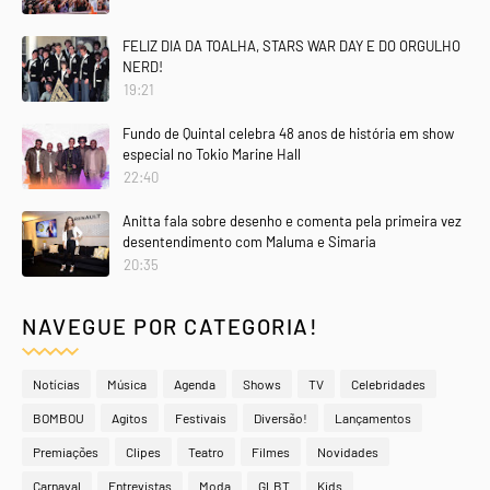
FELIZ DIA DA TOALHA, STARS WAR DAY E DO ORGULHO
NERD!
19:21
Fundo de Quintal celebra 48 anos de história em show
especial no Tokio Marine Hall
22:40
Anitta fala sobre desenho e comenta pela primeira vez
desentendimento com Maluma e Simaria
20:35
NAVEGUE POR CATEGORIA!
Notícias
Música
Agenda
Shows
TV
Celebridades
BOMBOU
Agitos
Festivais
Diversão!
Lançamentos
Premiações
Clipes
Teatro
Filmes
Novidades
Carnaval
Entrevistas
Moda
GLBT
Kids