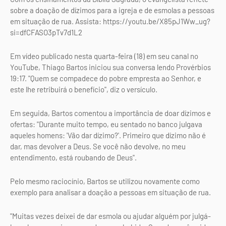
sobre a doação de dízimos para a igreja e de esmolas a pessoas
em situação de rua. Assista: https://youtu.be/X85pJ1Ww_ug?
si=dfCFASO3pTv7d1L2
Em vídeo publicado nesta quarta-feira (18) em seu canal no
YouTube, Thiago Bartos iniciou sua conversa lendo Provérbios
19:17. "Quem se compadece do pobre empresta ao Senhor, e
este lhe retribuirá o benefício", diz o versículo.
Em seguida, Bartos comentou a importância de doar dízimos e
ofertas: "Durante muito tempo, eu sentado no banco julgava
aqueles homens: 'Vão dar dízimo?'. Primeiro que dízimo não é
dar, mas devolver a Deus. Se você não devolve, no meu
entendimento, está roubando de Deus".
Pelo mesmo raciocínio, Bartos se utilizou novamente como
exemplo para analisar a doação a pessoas em situação de rua.
"Muitas vezes deixei de dar esmola ou ajudar alguém por julgá-