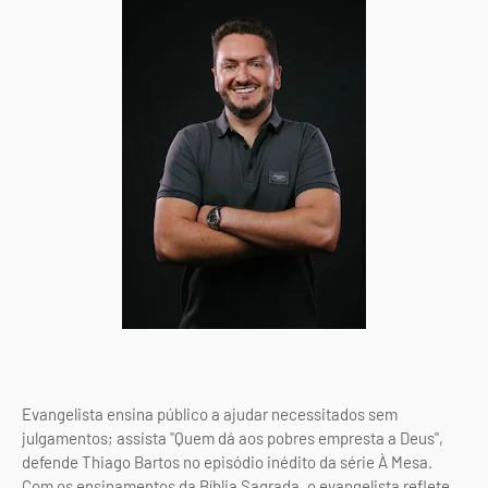
Evangelista ensina público a ajudar necessitados sem
julgamentos; assista "Quem dá aos pobres empresta a Deus",
defende Thiago Bartos no episódio inédito da série À Mesa.
Com os ensinamentos da Bíblia Sagrada, o evangelista reflete