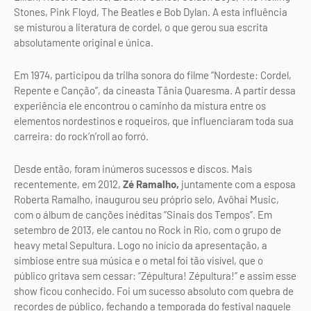
Stones, Pink Floyd, The Beatles e Bob Dylan. A esta influência
se misturou a literatura de cordel, o que gerou sua escrita
absolutamente original e única.
Em 1974, participou da trilha sonora do filme “Nordeste: Cordel,
Repente e Canção”, da cineasta Tânia Quaresma. A partir dessa
experiência ele encontrou o caminho da mistura entre os
elementos nordestinos e roqueiros, que influenciaram toda sua
carreira: do rock’n’roll ao forró.
Desde então, foram inúmeros sucessos e discos. Mais
recentemente, em 2012,
Zé Ramalho,
juntamente com a esposa
Roberta Ramalho, inaugurou seu próprio selo, Avôhai Music,
com o álbum de canções inéditas “Sinais dos Tempos”. Em
setembro de 2013, ele cantou no Rock in Rio, com o grupo de
heavy metal Sepultura. Logo no início da apresentação, a
simbiose entre sua música e o metal foi tão visível, que o
público gritava sem cessar: “Zépultura! Zépultura!” e assim esse
show ficou conhecido. Foi um sucesso absoluto com quebra de
recordes de público, fechando a temporada do festival naquele