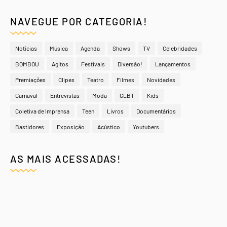
NAVEGUE POR CATEGORIA!
Notícias
Música
Agenda
Shows
TV
Celebridades
BOMBOU
Agitos
Festivais
Diversão!
Lançamentos
Premiações
Clipes
Teatro
Filmes
Novidades
Carnaval
Entrevistas
Moda
GLBT
Kids
Coletiva de Imprensa
Teen
Livros
Documentários
Bastidores
Exposição
Acústico
Youtubers
AS MAIS ACESSADAS!