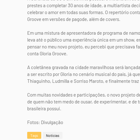
prestes a completar 30 anos de idade, a multiartista de
celebrar o amor em todas suas formas. O repertório con
Groove em versões de pagode, além de covers.
Em uma mistura de apresentadora de programa de namoro
leva até o público uma experiência única em um show, e
pensar no meu novo projeto, eu percebi que precisava fa
conta Gloria Groove.
A coletânea gravada na cidade maravilhosa será lançad
a ser escrito por Gloria no cenário musical do país, já q
Thiaguinho, Ludmilla e Sorriso Maroto, e finalmente traz
Com muitas novidades e participações, o novo projeto de
de quem não tem medo de ousar, de experimentar, e de tr
brasileira possui.
Fotos: Divulgação
Tags
Notícias