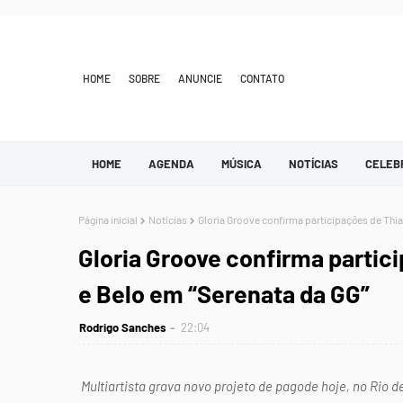
HOME
SOBRE
ANUNCIE
CONTATO
HOME
AGENDA
MÚSICA
NOTÍCIAS
CELEB
Página inicial
Notícias
Gloria Groove confirma participações de Thi
Gloria Groove confirma parti
e Belo em “Serenata da GG”
Rodrigo Sanches
22:04
Multiartista grava novo projeto de pagode hoje, no Rio d