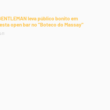
GENTLEMAN leva público bonito em
festa open bar no "Boteco do Massay"
5:11