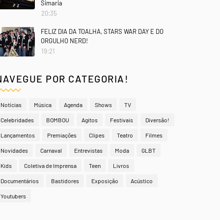
Simaria
20:35
FELIZ DIA DA TOALHA, STARS WAR DAY E DO
ORGULHO NERD!
19:21
NAVEGUE POR CATEGORIA!
Notícias
Música
Agenda
Shows
TV
Celebridades
BOMBOU
Agitos
Festivais
Diversão!
Lançamentos
Premiações
Clipes
Teatro
Filmes
Novidades
Carnaval
Entrevistas
Moda
GLBT
Kids
Coletiva de Imprensa
Teen
Livros
Documentários
Bastidores
Exposição
Acústico
Youtubers