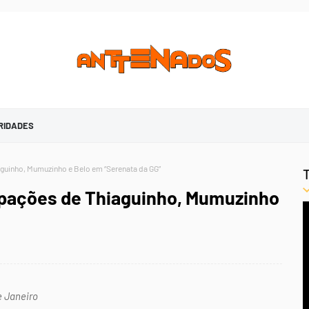
RIDADES
aguinho, Mumuzinho e Belo em “Serenata da GG”
cipações de Thiaguinho, Mumuzinho
e Janeiro