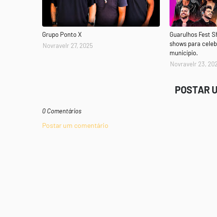
Grupo Ponto X
Guarulhos Fest 
shows para celeb
Novravelr 27, 2025
município.
Novravelr 23, 20
POSTAR 
0 Comentários
Postar um comentário