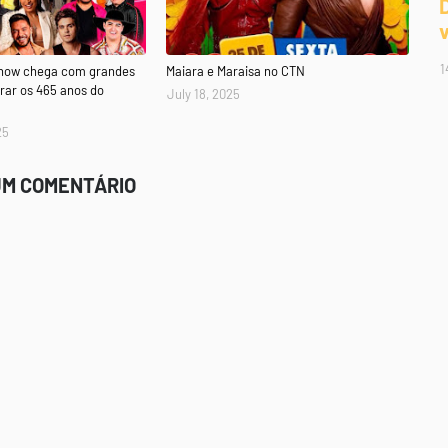
1
Show chega com grandes
Maiara e Maraisa no CTN
rar os 465 anos do
July 18, 2025
25
UM COMENTÁRIO