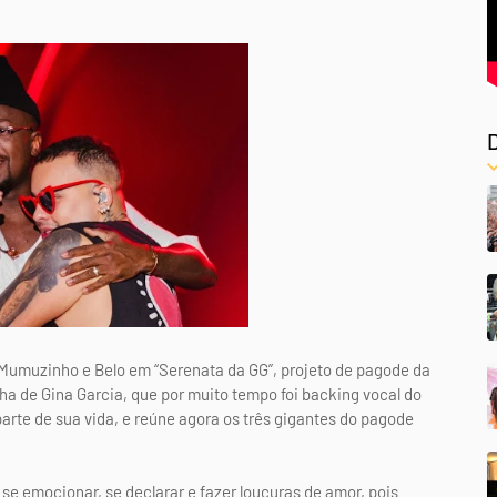
 Mumuzinho e Belo em “Serenata da GG”, projeto de pagode da
lha de Gina Garcia, que por muito tempo foi backing vocal do
rte de sua vida, e reúne agora os três gigantes do pagode
 se emocionar, se declarar e fazer loucuras de amor, pois