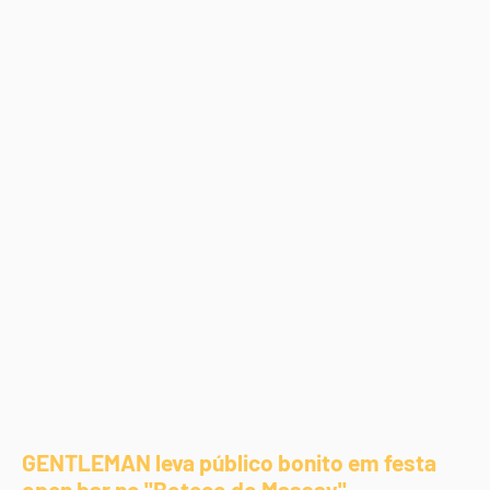
GENTLEMAN leva público bonito em festa
open bar no "Boteco do Massay"