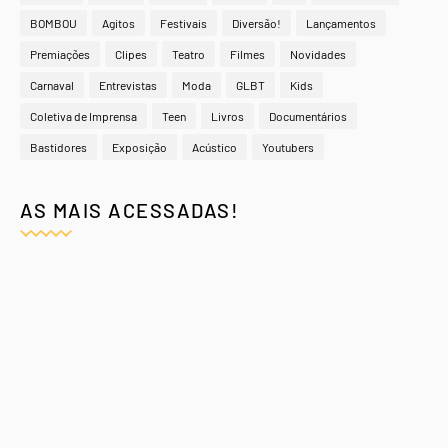
BOMBOU
Agitos
Festivais
Diversão!
Lançamentos
Premiações
Clipes
Teatro
Filmes
Novidades
Carnaval
Entrevistas
Moda
GLBT
Kids
Coletiva de Imprensa
Teen
Livros
Documentários
Bastidores
Exposição
Acústico
Youtubers
AS MAIS ACESSADAS!