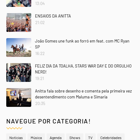
13:04
ENSAIOS DA ANITTA
21:02
João Gomes une funk ao forró em feat. com MC Ryan
SP
16:22
FELIZ DIA DA TOALHA, STARS WAR DAY E DO ORGULHO
NERD!
19:21
Anitta fala sobre desenho e comenta pela primeira vez
desentendimento com Maluma e Simaria
20:35
NAVEGUE POR CATEGORIA!
Notícias
Música
Agenda
Shows
TV
Celebridades