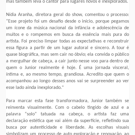
mas também leva o cantor para lugares novos e inexplorados.
Nídia Aranha, diretora geral do show, comentou o processo:
“Esse projeto foi um desafio desde o início, porque pegamos
um ícone da música nacional da infância e adolescência de
muitos e o rompemos em busca da essência mais pura do
artista. Foi preciso limpar todas as expectativas e reconstruir
essa figura a partir de um lugar autoral e sincero. A tour é
quase biográfica, mas sem cair no óbvio; ela convida o público
a mergulhar de cabeça, a cair junto nesse voo para dentro de
quem o Junior realmente é hoje. É uma jornada visceral,
íntima e, ao mesmo tempo, grandiosa. Acredito que quem o
acompanhou ao longo desses anos vai se surpreender ao ver
esse lado ainda inexplorado."
Para marcar esta fase transformadora, Junior também se
reinventa visualmente. Com o cabelo tingido de azul e a
palavra “solo” tatuada na cabeça, o artista faz uma
declaração estética que vai além da superfície, refletindo sua
busca por autenticidade e liberdade. As escolhas visuais
simbolizam um processo de auto exploração e renovação, ao