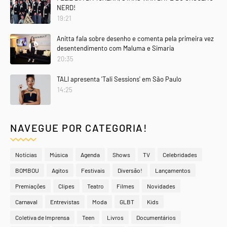
NERD!
19:21
Anitta fala sobre desenho e comenta pela primeira vez
desentendimento com Maluma e Simaria
20:35
TALI apresenta 'Tali Sessions' em São Paulo
14:25
NAVEGUE POR CATEGORIA!
Notícias
Música
Agenda
Shows
TV
Celebridades
BOMBOU
Agitos
Festivais
Diversão!
Lançamentos
Premiações
Clipes
Teatro
Filmes
Novidades
Carnaval
Entrevistas
Moda
GLBT
Kids
Coletiva de Imprensa
Teen
Livros
Documentários