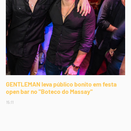
GENTLEMAN leva público bonito em festa
open bar no "Boteco do Massay"
15:11