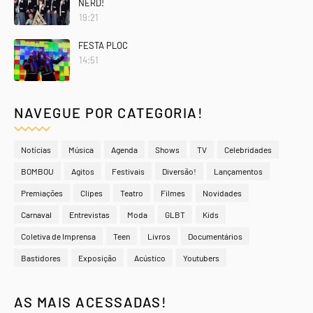
NERD!
19:21
FESTA PLOC
14:51
NAVEGUE POR CATEGORIA!
Notícias
Música
Agenda
Shows
TV
Celebridades
BOMBOU
Agitos
Festivais
Diversão!
Lançamentos
Premiações
Clipes
Teatro
Filmes
Novidades
Carnaval
Entrevistas
Moda
GLBT
Kids
Coletiva de Imprensa
Teen
Livros
Documentários
Bastidores
Exposição
Acústico
Youtubers
AS MAIS ACESSADAS!