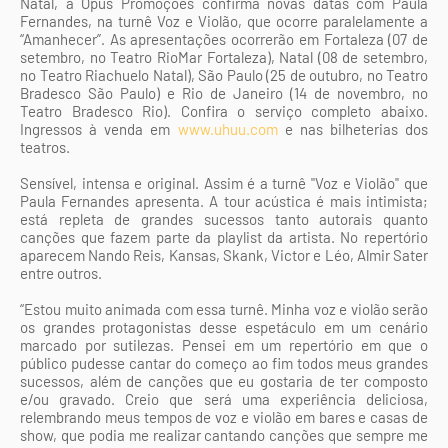
Natal, a Opus Promoções confirma novas datas com Paula
Fernandes, na turnê Voz e Violão, que ocorre paralelamente a
“Amanhecer”. As apresentações ocorrerão em Fortaleza (07 de
setembro, no Teatro RioMar Fortaleza), Natal (08 de setembro,
no Teatro Riachuelo Natal), São Paulo (25 de outubro, no Teatro
Bradesco São Paulo) e Rio de Janeiro (14 de novembro, no
Teatro Bradesco Rio). Confira o serviço completo abaixo.
Ingressos à venda em
www.uhuu.com
e nas bilheterias dos
teatros.
Sensível, intensa e original. Assim é a turnê "Voz e Violão" que
Paula Fernandes apresenta. A tour acústica é mais intimista;
está repleta de grandes sucessos tanto autorais quanto
canções que fazem parte da playlist da artista. No repertório
aparecem Nando Reis, Kansas, Skank, Victor e Léo, Almir Sater
entre outros.
“Estou muito animada com essa turnê. Minha voz e violão serão
os grandes protagonistas desse espetáculo em um cenário
marcado por sutilezas. Pensei em um repertório em que o
público pudesse cantar do começo ao fim todos meus grandes
sucessos, além de canções que eu gostaria de ter composto
e/ou gravado. Creio que será uma experiência deliciosa,
relembrando meus tempos de voz e violão em bares e casas de
show, que podia me realizar cantando canções que sempre me