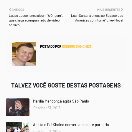
ANTIGOS
MAIS RECENTES
Lucas Lucco lança álbum "A Origem",
Luan Santana chega ao Espaço das
que chega acompanhado de vídeo
Américas com turnê "Live-Móvel
ao vivo
POSTADO POR
RODRIGO SANCHES
TALVEZ VOCÊ GOSTE DESTAS POSTAGENS
Marília Mendonça agita São Paulo
October 31, 2018
Anitta e DJ Khaled conversam sobre parceria
October 31, 2018