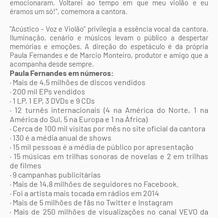
emocionaram. Voltarei ao tempo em que meu violão e eu
éramos um só!", comemora a cantora.
"Acústico - Voz e Violão" privilegia a essência vocal da cantora.
Iluminação, cenário e músicos levam o público a despertar
memórias e emoções. A direção do espetáculo é da própria
Paula Fernandes e de Marcio Monteiro, produtor e amigo que a
acompanha desde sempre.
Paula Fernandes em números:
· Mais de 4,5 milhões de discos vendidos
· 200 mil EPs vendidos
· 1 LP, 1 EP, 3 DVDs e 9 CDs
· 12 turnês internacionais (4 na América do Norte, 1 na
América do Sul, 5 na Europa e 1 na África)
· Cerca de 100 mil visitas por mês no site oficial da cantora
· 130 é a média anual de shows
· 15 mil pessoas é a média de público por apresentação
· 15 músicas em trilhas sonoras de novelas e 2 em trilhas
de filmes
· 9 campanhas publicitárias
· Mais de 14,8 milhões de seguidores no Facebook.
· Foi a artista mais tocada em rádios em 2014
· Mais de 5 milhões de fãs no Twitter e Instagram
· Mais de 250 milhões de visualizações no canal VEVO da