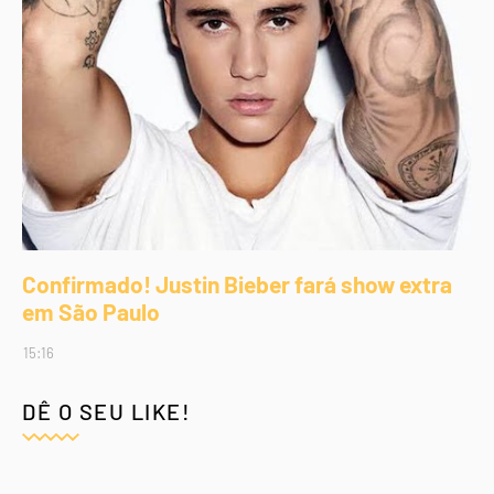
Confirmado! Justin Bieber fará show extra
em São Paulo
15:16
DÊ O SEU LIKE!