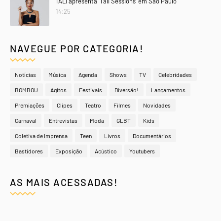
TALI apresenta 'Tali Sessions' em São Paulo
14:25
NAVEGUE POR CATEGORIA!
Notícias
Música
Agenda
Shows
TV
Celebridades
BOMBOU
Agitos
Festivais
Diversão!
Lançamentos
Premiações
Clipes
Teatro
Filmes
Novidades
Carnaval
Entrevistas
Moda
GLBT
Kids
Coletiva de Imprensa
Teen
Livros
Documentários
Bastidores
Exposição
Acústico
Youtubers
AS MAIS ACESSADAS!