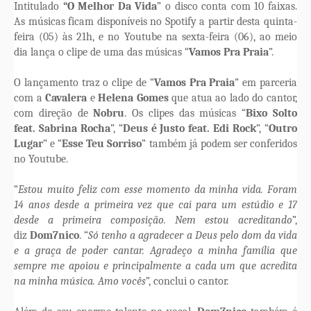
Intitulado
“O Melhor Da Vida
” o disco conta com 10 faixas.
As músicas ficam disponíveis no Spotify a partir desta quinta-
feira (05) às 21h, e no Youtube na sexta-feira (06), ao meio
dia lança o clipe de uma das músicas “
Vamos Pra Praia
”.
O lançamento traz o clipe de “
Vamos Pra Praia
” em parceria
com a
Cavalera
e
Helena Gomes
que atua ao lado do cantor,
com direção de
Nobru
. Os clipes das músicas “
Bixo Solto
feat. Sabrina Rocha
”, “
Deus é Justo feat. Edi Rock
”, “
Outro
Lugar
” e “
Esse Teu Sorriso
” também já podem ser conferidos
no Youtube.
“
Estou muito feliz com esse momento da minha vida. Foram
14 anos desde a primeira vez que cai para um estúdio e 17
desde a primeira composição. Nem estou acreditando
”,
diz
Dom7nico
. “
Só tenho a agradecer a Deus pelo dom da vida
e a graça de poder cantar. Agradeço a minha família que
sempre me apoiou e principalmente a cada um que acredita
na minha música. Amo vocês
”, conclui o cantor.