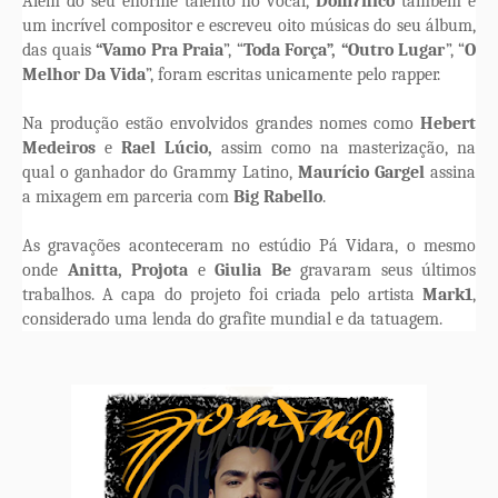
Além do seu enorme talento no vocal,
Dom7nico
também é
um incrível compositor e escreveu oito músicas do seu álbum,
das quais
“Vamo Pra Praia
”, “
Toda Força”,
“Outro Lugar
”, “
O
Melhor Da Vida
”, foram escritas unicamente pelo rapper.
Na produção estão envolvidos grandes nomes como
Hebert
Medeiros
e
Rael Lúcio,
assim como na masterização, na
qual o ganhador do Grammy Latino,
Maurício Gargel
assina
a mixagem em parceria com
Big Rabello
.
As gravações aconteceram no estúdio Pá Vidara, o mesmo
onde
Anitta, Projota
e
Giulia Be
gravaram seus últimos
trabalhos. A capa do projeto foi criada pelo artista
Mark1
,
considerado uma lenda do grafite mundial e da tatuagem.