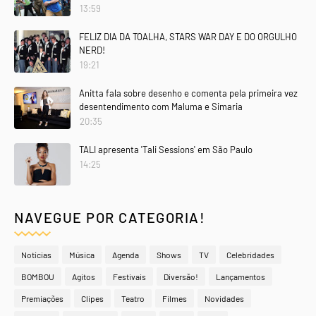
13:59
FELIZ DIA DA TOALHA, STARS WAR DAY E DO ORGULHO
NERD!
19:21
Anitta fala sobre desenho e comenta pela primeira vez
desentendimento com Maluma e Simaria
20:35
TALI apresenta 'Tali Sessions' em São Paulo
14:25
NAVEGUE POR CATEGORIA!
Notícias
Música
Agenda
Shows
TV
Celebridades
BOMBOU
Agitos
Festivais
Diversão!
Lançamentos
Premiações
Clipes
Teatro
Filmes
Novidades