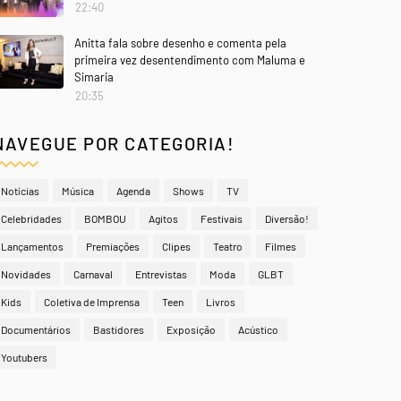
22:40
Anitta fala sobre desenho e comenta pela
primeira vez desentendimento com Maluma e
Simaria
20:35
NAVEGUE POR CATEGORIA!
Notícias
Música
Agenda
Shows
TV
Celebridades
BOMBOU
Agitos
Festivais
Diversão!
Lançamentos
Premiações
Clipes
Teatro
Filmes
Novidades
Carnaval
Entrevistas
Moda
GLBT
Kids
Coletiva de Imprensa
Teen
Livros
Documentários
Bastidores
Exposição
Acústico
Youtubers