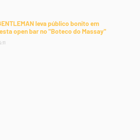
GENTLEMAN leva público bonito em
festa open bar no "Boteco do Massay"
5:11