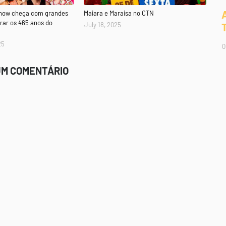
Show chega com grandes
Maiara e Maraisa no CTN
rar os 465 anos do
July 18, 2025
25
0
UM COMENTÁRIO