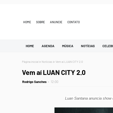
HOME
SOBRE
ANUNCIE
CONTATO
HOME
AGENDA
MÚSICA
NOTÍCIAS
CELEB
Página inicial
Notícias
Vem aí LUAN CITY 2.0
Vem aí LUAN CITY 2.0
Rodrigo Sanches
12:00
Luan Santana anuncia show q