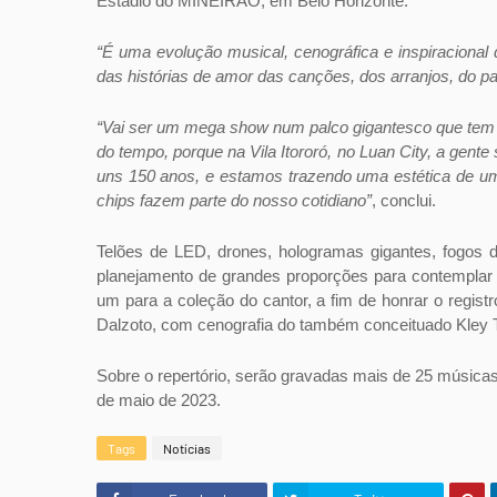
Estádio do MINEIRÃO, em Belo Horizonte.
“É uma evolução musical, cenográfica e inspiracional
das histórias de amor das canções, dos arranjos, do pal
“Vai ser um mega show num palco gigantesco que tem 
do tempo, porque na Vila Itororó, no Luan City, a gent
uns 150 anos, e estamos trazendo uma estética de um fu
chips fazem parte do nosso cotidiano”
, conclui.
Telões de LED, drones, hologramas gigantes, fogos
planejamento de grandes proporções para contemplar 
um para a coleção do cantor, a fim de honrar o regist
Dalzoto, com cenografia do também conceituado Kley T
Sobre o repertório, serão gravadas mais de 25 música
de maio de 2023.
Tags
Notícias